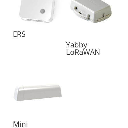
ERS
Yabby
LoRaWAN
Mini