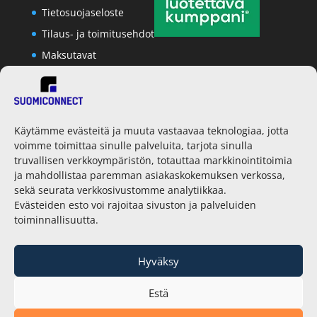
Tietosuojaseloste
Tilaus- ja toimitusehdot
Maksutavat
Yhteystiedot
Käytämme evästeitä ja muuta vastaavaa teknologiaa, jotta
voimme toimittaa sinulle palveluita, tarjota sinulla
SuomiConnect Oy
truvallisen verkkoympäristön, totauttaa markkinointitoimia
Jääkärinkatu 33
ja mahdollistaa paremman asiakaskokemuksen verkossa,
50130 Mikkeli
sekä seurata verkkosivustomme analytiikkaa.
Evästeiden esto voi rajoitaa sivuston ja palveluiden
toiminnallisuutta.
Yhteydenotot
Hyväksy
Marko, toimitusjohtaja
+358 50 449 8686
Estä
marko ät suomiconnect dot fi