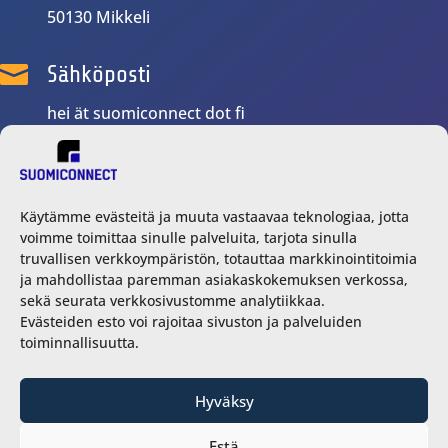
50130 Mikkeli

Sähköposti
hei ät suomiconnect dot fi

Yhteydenotot
Käytämme evästeitä ja muuta vastaavaa teknologiaa, jotta
voimme toimittaa sinulle palveluita, tarjota sinulla
Marko Tanninen
truvallisen verkkoympäristön, totauttaa markkinointitoimia
+358 40 668 4458
ja mahdollistaa paremman asiakaskokemuksen verkossa,
marko ät suomiconnect dot fi
sekä seurata verkkosivustomme analytiikkaa.
Evästeiden esto voi rajoitaa sivuston ja palveluiden
toiminnallisuutta.
Hyväksy
Estä