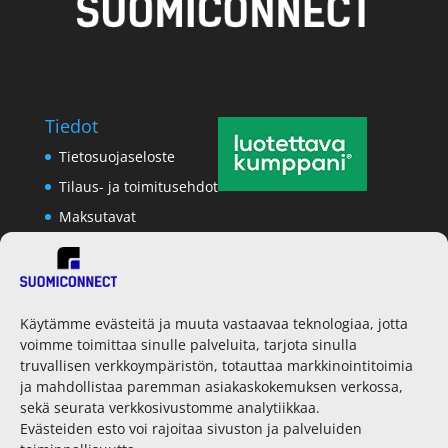
Tiedot
Tietosuojaseloste
Tilaus- ja toimitusehdot
Maksutavat
Yhteystiedot
Käytämme evästeitä ja muuta vastaavaa teknologiaa, jotta
voimme toimittaa sinulle palveluita, tarjota sinulla
SuomiConnect Oy
truvallisen verkkoympäristön, totauttaa markkinointitoimia
Jääkärinkatu 33
ja mahdollistaa paremman asiakaskokemuksen verkossa,
50130 Mikkeli
sekä seurata verkkosivustomme analytiikkaa.
Evästeiden esto voi rajoitaa sivuston ja palveluiden