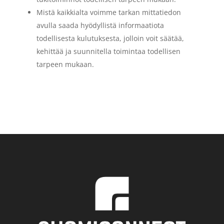
Mistä kaikkialta voimme tarkan mittatiedon
avulla saada hyödyllistä informaatiota
todellisesta kulutuksesta, jolloin voit säätää,
kehittää ja suunnitella toimintaa todellisen
tarpeen mukaan.