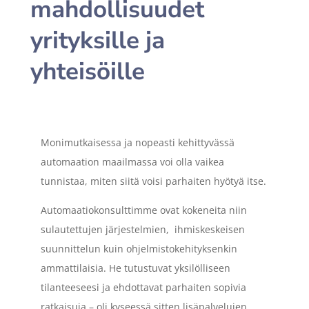
mahdollisuudet
yrityksille ja
yhteisöille
Monimutkaisessa ja nopeasti kehittyvässä
automaation maailmassa voi olla vaikea
tunnistaa, miten siitä voisi parhaiten hyötyä itse.
Automaatiokonsulttimme ovat kokeneita niin
sulautettujen järjestelmien, ihmiskeskeisen
suunnittelun kuin ohjelmistokehityksenkin
ammattilaisia. He tutustuvat yksilölliseen
tilanteeseesi ja ehdottavat parhaiten sopivia
ratkaisuja – oli kyseessä sitten lisäpalvelujen