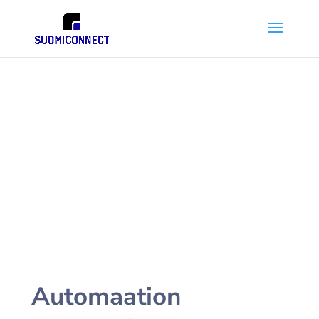
Automaatiokonsult
ointi
Automaation ammattilaisemme auttavat
sinua tunnistamaan, missä kaikkialla
yrityksesi toimintaa voi kehittää, tehostaa tai
muokata automaation avulla.
Automaation