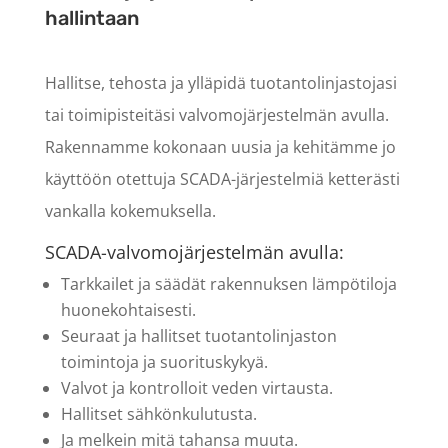
hallintaan
Hallitse, tehosta ja ylläpidä tuotantolinjastojasi
tai toimipisteitäsi valvomojärjestelmän avulla.
Rakennamme kokonaan uusia ja kehitämme jo
käyttöön otettuja SCADA-järjestelmiä ketterästi
vankalla kokemuksella.
SCADA-valvomojärjestelmän avulla:
Tarkkailet ja säädät rakennuksen lämpötiloja
huonekohtaisesti.
Seuraat ja hallitset tuotantolinjaston
toimintoja ja suorituskykyä.
Valvot ja kontrolloit veden virtausta.
Hallitset sähkönkulutusta.
Ja melkein mitä tahansa muuta.