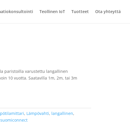
atiokonsultointi
Teollinen IoT
Tuotteet
Ota yhteyttä
a paristoilla varustettu langallinen
oin 10 vuotta. Saatavilla 1m, 2m, tai 3m
pötilamittari
,
Lämpövahti
,
langallinen
,
,
suomiconnect