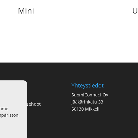
Mini
U
ot
Yhteystiedot
tosuojaseloste
SuomiConnect Oy
Jääkärinkatu 33
us- ja toimitusehdot
imme
50130 Mikkeli
sutavat
mpäristön,