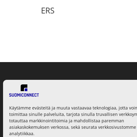
ERS
Tied
Tie
Tila
Käytämme evästeitä ja muuta vastaavaa teknologiaa, jotta vo
Mak
toimittaa sinulle palveluita, tarjota sinulla truvallisen verkkoy
totauttaa markkinointitoimia ja mahdollistaa paremman
asiakaskokemuksen verkossa, sekä seurata verkkosivustomme
analytiikkaa.