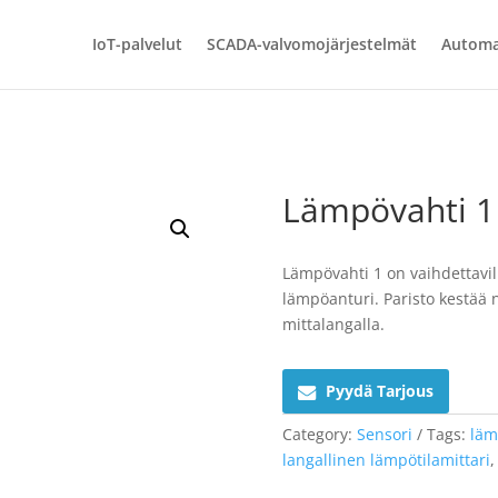
IoT-palvelut
SCADA-valvomojärjestelmät
Automa
Lämpövahti 1
Lämpövahti 1 on vaihdettavill
lämpöanturi. Paristo kestää n
mittalangalla.
Pyydä Tarjous
Category:
Sensori
Tags:
läm
langallinen lämpötilamittari