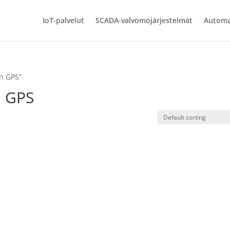
IoT-palvelut
SCADA-valvomojärjestelmät
Automa
yn GPS”
n GPS