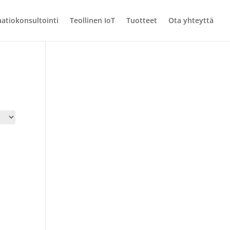
atiokonsultointi
Teollinen IoT
Tuotteet
Ota yhteyttä