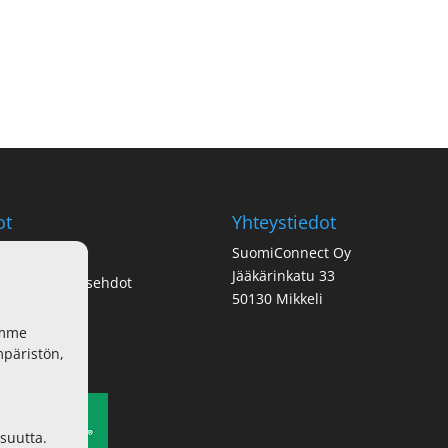
ot
Yhteystiedot
tosuojaseloste
SuomiConnect Oy
Jääkärinkatu 33
us- ja toimitusehdot
50130 Mikkeli
sutavat
imme
mpäristön,
isuutta.