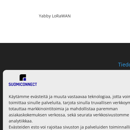
Yabby LoRaWAN
Tied
Tie
Tila
Mak
Käytämme evästeitä ja muuta vastaavaa teknologiaa, jotta vo
toimittaa sinulle palveluita, tarjota sinulla truvallisen verkkoy
totauttaa markkinointitoimia ja mahdollistaa paremman
asiakaskokemuksen verkossa, sekä seurata verkkosivustomme
analytiikkaa.
Evästeiden esto voi rajoitaa sivuston ja palveluiden toiminnall